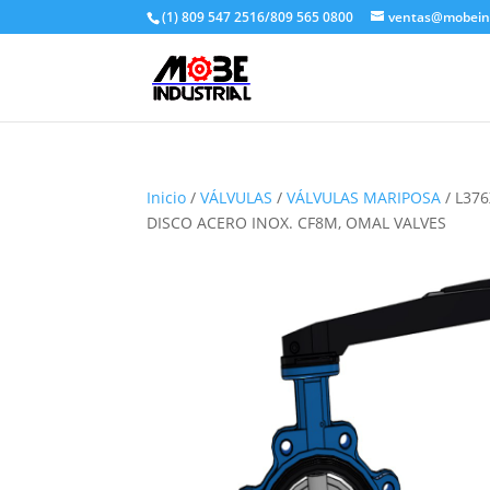
(1) 809 547 2516/809 565 0800
ventas@mobeind
Inicio
/
VÁLVULAS
/
VÁLVULAS MARIPOSA
/ L37
DISCO ACERO INOX. CF8M, OMAL VALVES