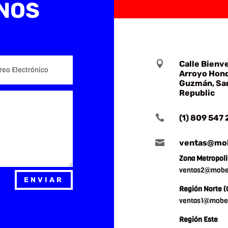
NOS

Calle Bienve
Arroyo Hond
Guzmán, Sa
Republic

(1) 809 547

ventas@mob
Zona Metropoli
ventas2@mobei
ENVIAR
Región Norte (
ventas1@mobei
Región Este