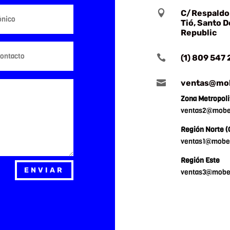

C/Respaldo 
Tió, Santo 
Republic

(1) 809 547

ventas@mob
Zona Metropoli
ventas2@mobei
Región Norte (
ventas1@mobei
Región Este
ENVIAR
ventas3@mobei