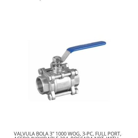
VALVULA BOLA 3″ 1000 WOG, 3-PC, FULL PORT,