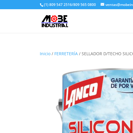
(1) 809 547 2516/809 565 0800
ventas@mobeind
Inicio
/
FERRETERÍA
/ SELLADOR D/TECHO SILI