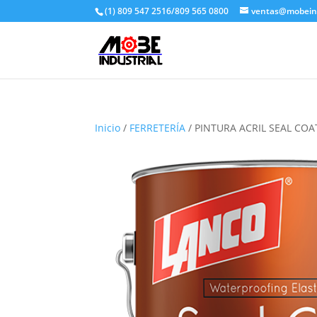
(1) 809 547 2516/809 565 0800
ventas@mobeind
Inicio
/
FERRETERÍA
/ PINTURA ACRIL SEAL COA