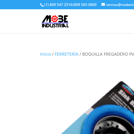
(1) 809 547 2516/809 565 0800
ventas@mobeind
Inicio
/
FERRETERÍA
/ BOQUILLA FREGADERO PV